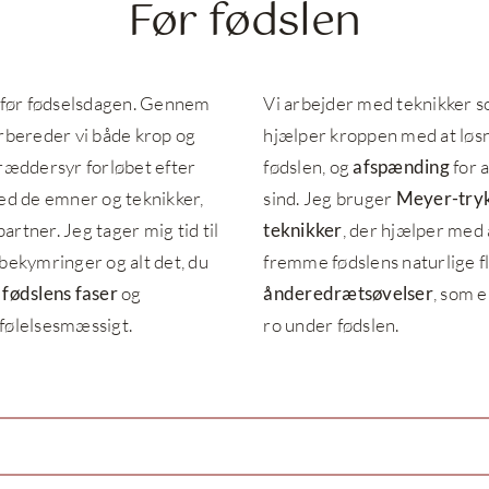
Før fødslen
t før fødselsdagen. Gennem
Vi arbejder med teknikker 
orbereder vi både krop og
hjælper kroppen med at løsne
kræddersyr forløbet efter
fødslen, og
afspænding
for a
med de emner og teknikker,
sind. Jeg bruger
Meyer-try
partner. Jeg tager mig tid til
teknikker
, der hjælper med
 bekymringer og alt det, du
fremme fødslens naturlige flo
r
fødslens faser
og
ånderedrætsøvelser
, som e
 følelsesmæssigt.
ro under fødslen.