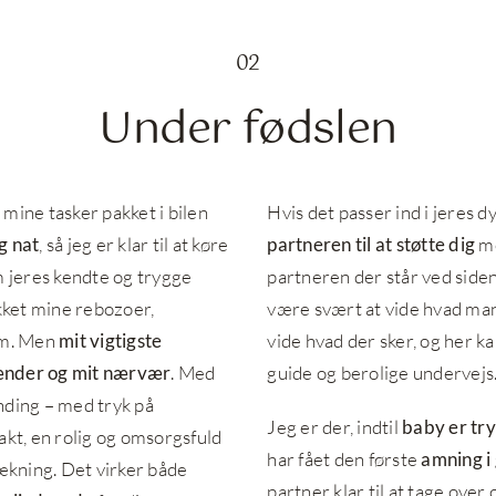
02
Under fødslen
mine tasker pakket i bilen
Hvis det passer ind i jeres d
g nat
, så jeg er klar til at køre
partneren til at støtte dig
me
m jeres kendte og trygge
partneren der står ved siden
akket mine rebozoer,
være svært at vide hvad man
 mm. Men
mit vigtigste
vide hvad der sker, og her k
hænder og mit nærvær
. Med
guide og berolige undervejs
nding – med tryk på
Jeg er der, indtil
baby er try
akt, en rolig og omsorgsfuld
har fået den første
amning i
kning. Det virker både
partner klar til at tage over