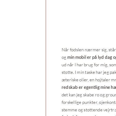
Når fødslen nærmer sig, står 
og
min mobil er på lyd dag o
ud når I har brug for mig, so
støtte. I min taske har jeg p
æteriske olier, en højtaler
redskab er egentlig mine 
det kan jeg skabe ro og grou
forskellige punkter, øjenkont
stemme og støttende vejrtræ