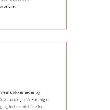
forældre.
ennem usikkerheder
og
åde store og små. For mig er
ryg og forberedt, både før,