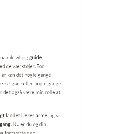
ynamik, vil jeg
guide
d de værktøjer. For
 af, kan det nogle gange
 skal gøre eller nogle gange
an det også være min rolle at
.
gt landet i jeres arme
, og vi
 gang
. Nu er du og din
 og fortsætte den