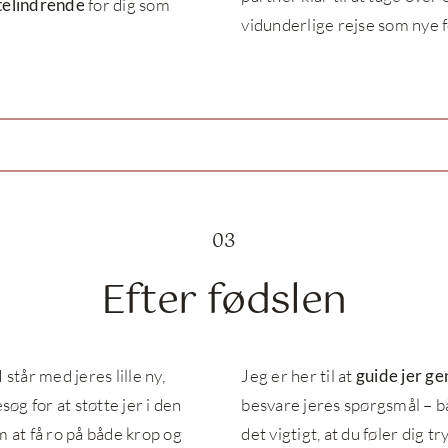
telindrende
for dig som
vidunderlige rejse som nye 
03
Efter fødslen
 står med jeres lille ny,
Jeg er her til at
guide jer g
øg for at støtte jer i den
besvare jeres spørgsmål – b
m at få ro på både krop og
det vigtigt, at du føler dig t