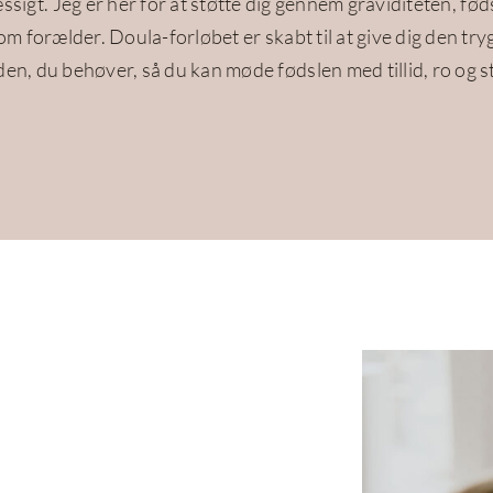
sigt. Jeg er her for at støtte dig gennem graviditeten, fø
som forælder. Doula-forløbet er skabt til at give dig den try
den, du behøver, så du kan møde fødslen med tillid, ro og s