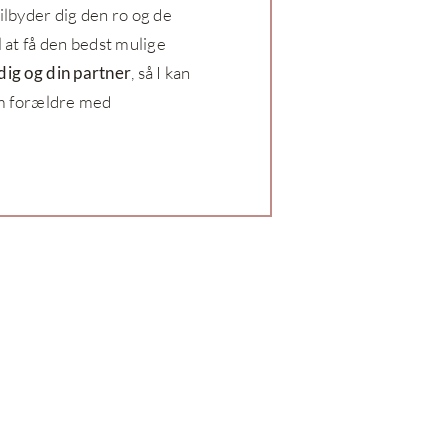
tilbyder dig den ro og de
l at få den bedst mulige
dig og din partner
, så I kan
som forældre med