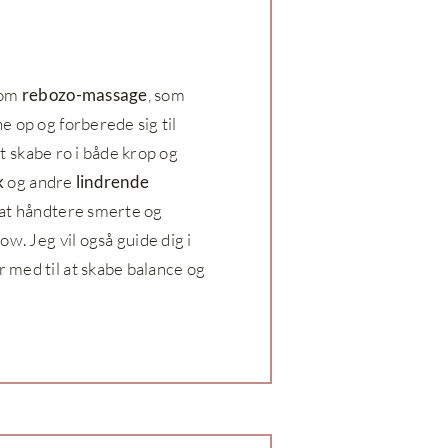
som
rebozo-massage
, som
 op og forberede sig til
t skabe ro i både krop og
k
og andre
lindrende
 at håndtere smerte og
w. Jeg vil også guide dig i
r med til at skabe balance og