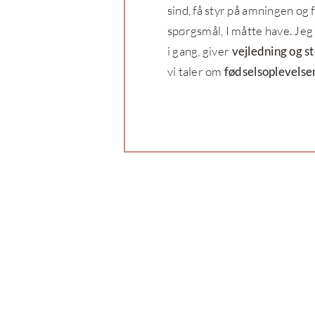
sind, få styr på amningen og 
spørgsmål, I måtte have. Je
i gang, giver
vejledning og st
vi taler om
fødselsoplevelse