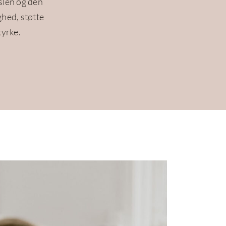
dslen og den
ghed, støtte
tyrke.