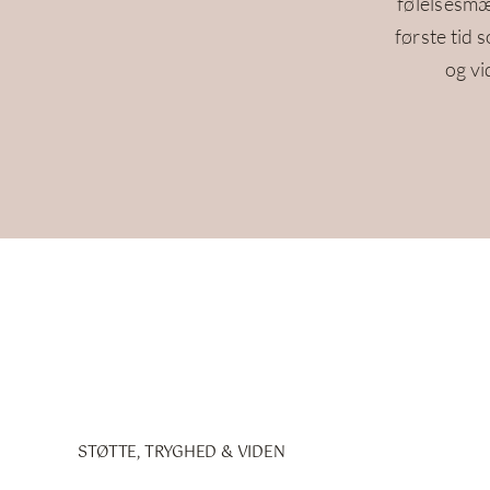
følelsesmæs
første tid 
og vi
STØTTE, TRYGHED & VIDEN