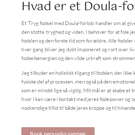
Hvad er et Doula-fo
Et ‘Tryg fødsel med Doula’-forløb handler om at giv
den støtte, tryghed og viden, I behøver for at føle j
fødslen og den første tid som forældre.
Alle fødsler
hver gang bliver jeg dybt imponeret og rørt over liv
fødselsenergien og den vilde urkraft som strømmer
Jeg tilbyder en holistisk tilgang til fødslen, der ikk
fysiske del af processen, men også på den emotionel
som er mindst lige så vigtig. Mit mål er at skabe et t
hvor I kan være i kontakt med jeres fødepower og 
nødvendige tillid til både jeres kroppe og til hinande
Book personlig samtale