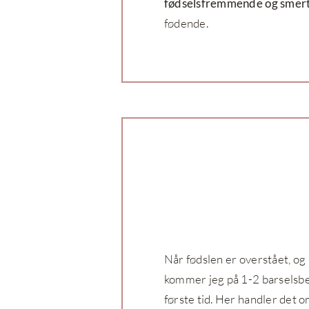
fødselsfremmende og smer
fødende.
Når fødslen er overstået, og I
kommer jeg på 1-2 barselsbes
første tid. Her handler det o