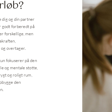
rløb?
e dig og din partner
er godt forberedt på
 er forskellige, men
skraften,
 og overtager.
e kun fokuserer på den
le og mentale støtte,
rygt og roligt rum,
opbygge den
n.