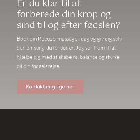
Er du klar til at
forberede din krop og
sind til og efter fødslen?
Book din Rebozo-massage i dag og giv dig selv
den omsorg, du fortjener. Jeg ser frem til at
hjælpe dig med at skabe ro, balance og styrke
på din fødselsrejse.
Kontakt mig lige her