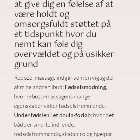
at give dig en følelse af at
være holdt og
omsorgsfuldt støttet på
et tidspunkt hvor du
nemt kan føle dig
overvældet og på usikker
grund
Rebozo-massage indgår som en vigtig del
af mine andre tilbud;
Fødselsmodning
,
hvor rebozo-massagens mange
egenskaber virker fødselsfremmende.
Under fødslen i et doula-forløb
; hvor det
både er smertelindrende,
fødselsfremmende, skaber ro og hjælper