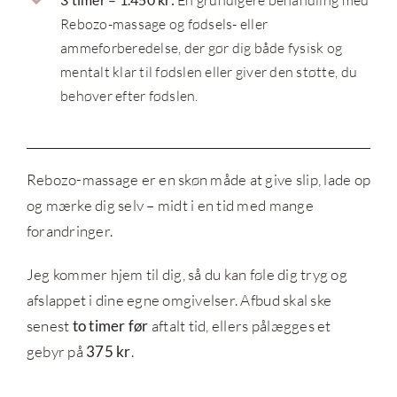
Rebozo-massage og fødsels- eller
ammeforberedelse, der gør dig både fysisk og
mentalt klar til fødslen eller giver den støtte, du
behøver efter fødslen.
Rebozo-massage er en skøn måde at give slip, lade op
og mærke dig selv – midt i en tid med mange
forandringer.
Jeg kommer hjem til dig, så du kan føle dig tryg og
afslappet i dine egne omgivelser. Afbud skal ske
senest
to timer før
aftalt tid, ellers pålægges et
gebyr på
375 kr
.