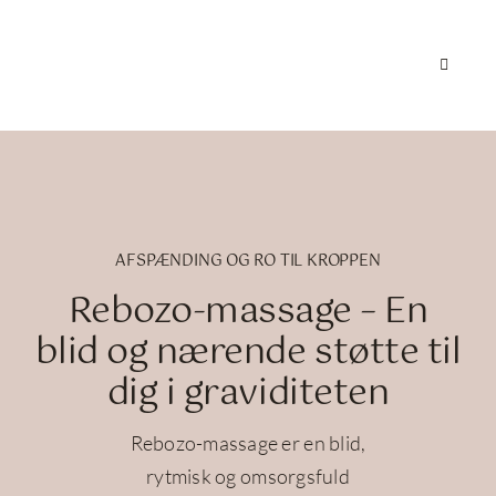
Skip
to
Toggle
content
Navigat
Forsid
Jeg tilb
AFSPÆNDING OG RO TIL KROPPEN
Om Chr
Rebozo-massage – En
blid og nærende støtte til
Kontak
dig i graviditeten
Rebozo-massage er en blid,
rytmisk og omsorgsfuld