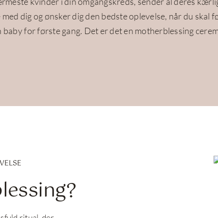
rmeste kvinder i din omgangskreds, sender al deres kærl
 med dig og ønsker dig den bedste oplevelse, når du skal f
 baby for første gang. Det er det en motherblessing cere
VELSE
lessing?
uld ritual, der