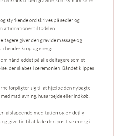
sterkrans til den gravide, som symboliserer
.
 og styrkende ord skrives på sedler og
affirmationer til fødslen.
eltagere giver den gravide massage og
 i hendes krop og energi.
om håndleddet på alle deltagere som et
lse, der skabes i ceremonien. Båndet klippes
rne forpligter sig til at hjælpe den nybagte
s. med madlavning, husarbejde eller indkøb.
n afslappende meditation og en dejlig
og give tid til at lade den positive energi