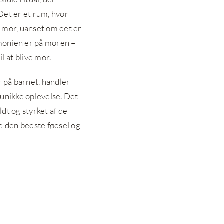
Det er et rum, hvor
 mor, uanset om det er
emonien er på moren –
l at blive mor.
r på barnet, handler
nikke oplevelse. Det
dt og styrket af de
e den bedste fødsel og