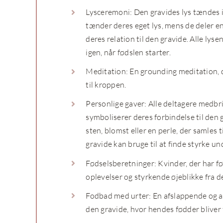
Lysceremoni: Den gravides lys tændes i
tænder deres eget lys, mens de deler e
deres relation til den gravide. Alle ly
igen, når fødslen starter.
Meditation: En grounding meditation, d
til kroppen.
Personlige gaver: Alle deltagere medbr
symboliserer deres forbindelse til den 
sten, blomst eller en perle, der samles 
gravide kan bruge til at finde styrke un
Fødselsberetninger: Kvinder, der har fø
oplevelser og styrkende øjeblikke fra de
Fodbad med urter: En afslappende og a
den gravide, hvor hendes fødder bliver 