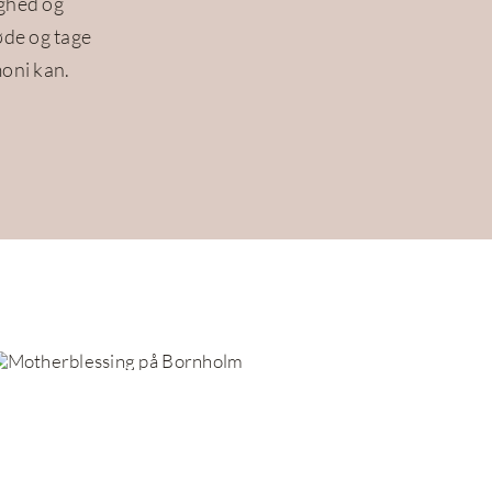
ighed og
øde og tage
moni kan.