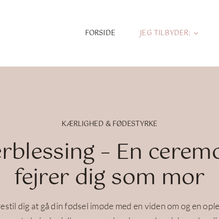
FORSIDE
JEG TILBYDER:
KÆRLIGHED & FØDESTYRKE
rblessing – En ceremo
fejrer dig som mor
estil dig at gå din fødsel imøde med en viden om og en ople