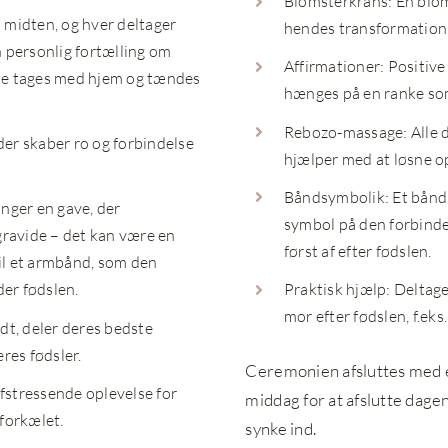
Blomsterkrans: En blom
 midten, og hver deltager
hendes transformation
n personlig fortælling om
Affirmationer: Positive
sene tages med hjem og tændes
hænges på en ranke som 
Rebozo-massage: Alle d
er skaber ro og forbindelse
hjælper med at løsne op
Båndsymbolik: Et bånd 
inger en gave, der
symbol på den forbinde
gravide – det kan være en
først af efter fødslen.
til et armbånd, som den
Praktisk hjælp: Deltage
der fødslen.
mor efter fødslen, f.ek
dt, deler deres bedste
res fødsler.
Ceremonien afsluttes med e
fstressende oplevelse for
middag for at afslutte dagen 
forkælet.
synke ind.