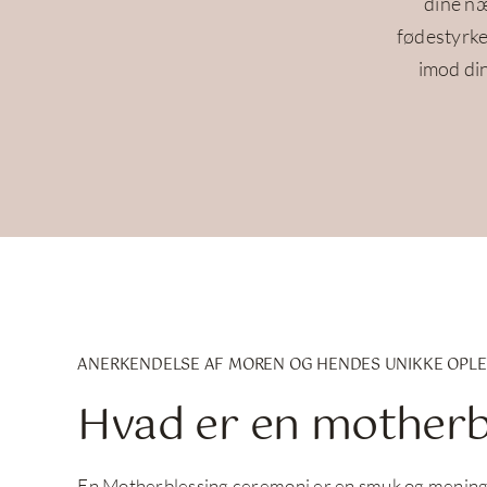
dine næ
fødestyrke
imod din
ANERKENDELSE AF MOREN OG HENDES UNIKKE OPLE
Hvad er en motherb
En Motherblessing ceremoni er en smuk og meningsf