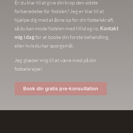
Er du klar til at give din krop den sidste
forberedelse før fødslen? Jeg er klar til at
hjælpe dig med at åbne op for din fødselskraft,
så du kan møde fødslen med tillid og ro.
Kontakt
mig i dag
for at booke din første behandling,
eller hvis du har spørgsmål.
Jeg glæder mig til at være med på din
fødselsrejse!
Book din gratis pre-konsultation