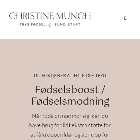
Skip
to
Toggle
content
Navigat
Forsid
Jeg tilb
Om Chr
DU FORTJENER AT FØLE DIG TRYG
Fødselsboost /
Kontak
Fødselsmodning
Når fødslen nærmer sig, kan du
have brug for lidt ekstra støtte for
at få kroppen klar og åbne op for