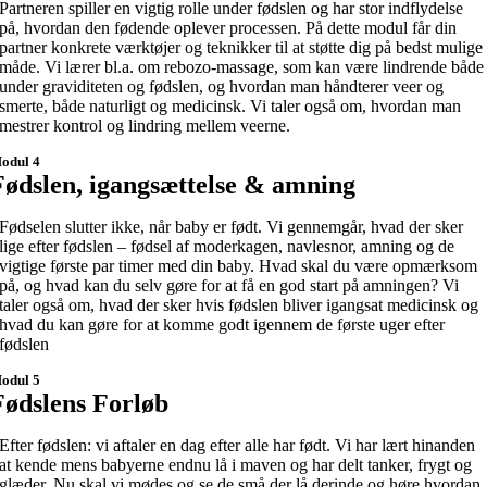
Partneren spiller en vigtig rolle under fødslen og har stor indflydelse
på, hvordan den fødende oplever processen. På dette modul får din
partner konkrete værktøjer og teknikker til at støtte dig på bedst mulige
måde. Vi lærer bl.a. om rebozo-massage, som kan være lindrende både
under graviditeten og fødslen, og hvordan man håndterer veer og
smerte, både naturligt og medicinsk. Vi taler også om, hvordan man
mestrer kontrol og lindring mellem veerne.
odul 4
Fødslen, igangsættelse & amning
Fødselen slutter ikke, når baby er født. Vi gennemgår, hvad der sker
lige efter fødslen – fødsel af moderkagen, navlesnor, amning og de
vigtige første par timer med din baby. Hvad skal du være opmærksom
på, og hvad kan du selv gøre for at få en god start på amningen? Vi
taler også om, hvad der sker hvis fødslen bliver igangsat medicinsk og
hvad du kan gøre for at komme godt igennem de første uger efter
fødslen
odul 5
Fødslens Forløb
Efter fødslen: vi aftaler en dag efter alle har født. Vi har lært hinanden
at kende mens babyerne endnu lå i maven og har delt tanker, frygt og
glæder. Nu skal vi mødes og se de små der lå derinde og høre hvordan