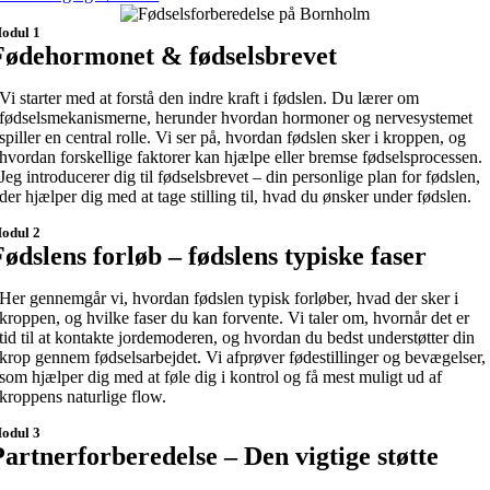
odul 1
Fødehormonet & fødselsbrevet
Vi starter med at forstå den indre kraft i fødslen. Du lærer om
fødselsmekanismerne, herunder hvordan hormoner og nervesystemet
spiller en central rolle. Vi ser på, hvordan fødslen sker i kroppen, og
hvordan forskellige faktorer kan hjælpe eller bremse fødselsprocessen.
Jeg introducerer dig til fødselsbrevet – din personlige plan for fødslen,
der hjælper dig med at tage stilling til, hvad du ønsker under fødslen.
odul 2
Fødslens forløb – fødslens typiske faser
Her gennemgår vi, hvordan fødslen typisk forløber, hvad der sker i
kroppen, og hvilke faser du kan forvente. Vi taler om, hvornår det er
tid til at kontakte jordemoderen, og hvordan du bedst understøtter din
krop gennem fødselsarbejdet. Vi afprøver fødestillinger og bevægelser,
som hjælper dig med at føle dig i kontrol og få mest muligt ud af
kroppens naturlige flow.
odul 3
Partnerforberedelse – Den vigtige støtte