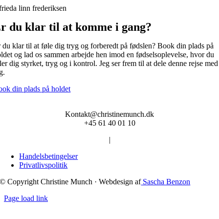
frieda linn frederiksen
r du klar til at komme i gang?
 du klar til at føle dig tryg og forberedt på fødslen? Book din plads på
ldet og lad os sammen arbejde hen imod en fødselsoplevelse, hvor du
ler dig styrket, tryg og i kontrol. Jeg ser frem til at dele denne rejse med
g.
ok din plads på holdet
Kontakt@christinemunch.dk
+45 61 40 01 10
|
Handelsbetingelser
Privatlivspolitik
© Copyright Christine Munch · Webdesign af
Sascha Benzon
Page load link
Go
to