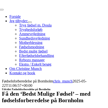
Skip
to
Toggle
content
Navigation
Forside
Jeg tilbyder:
Tryg fødsel m. Doula
Tryghedsforløb
Ammevejledning
Sundhedsvejledning
Motherblessing
Fødselsmodning
Bedst mulig fødsel
Efterfødselsbehandling
Rebozo massage
Ekstra / Enkelt besøg
Om Christine Munch
Kontakt og book
Fødselsforberedelse på Bornholm
chris_munch
2025-05-
22T11:06:57+00:00
Udvidet Fødselsforberedelse på Bornholm
Få den ‘Bedst Mulige Fødsel’ – med
fødselsforberedelse på Bornholm