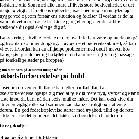
fødslerne gik. Som med alle andre af livets store begivenheder, er det
meget givtigt at få delt ens oplevelse, især med nogle man føler sig
trygge ved og som forstår ens situation og følelser. Hvordan er det at
være blevet mor, måske for første gang eller også er der ældre
søskende du også skal tage dig af.
Babybæring – hvilke fordele er der, hvad skal du være opmærksom på
og hvordan kommer du igang. Hav gerne et bæreredskab med, så kan
vi øve. Hvordan kan du afhjælpe problemer med ondt i maven hos
baby, søvnproblemer og forkølelse med akupressur (tryk og massage
på forskellige steder på kroppen)
g imod dit barn på den bedst mulige måde
ødselsforberedelse på hold
nset om du venter dit første barn eller har født før, kan
dselsforberedelse hjælpe dig med at føle dig mere tryg, styrket og klar ti
 tage imod dit barn på den bedst mulige måde. Det kan også give din
rtner en vigtig rolle, så I sammen kan skabe et roligt og støttende
derum. En god fødselsoplevelse starter med tryghed, tillid og de rette
rktøjer – og det er præcis dét, fødselsforberedelsen handler om.
iser og detaljer:
4 gange á 2 timer før fødslen