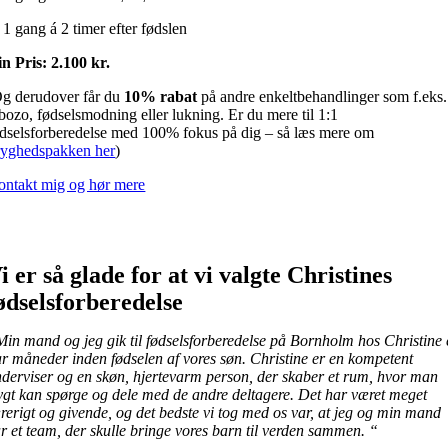
1 gang á 2 timer efter fødslen
n Pris: 2.100 kr.
Og derudover får du
10% rabat
på andre enkeltbehandlinger som f.eks.
bozo, fødselsmodning eller lukning. Er du mere til 1:1
dselsforberedelse med 100% fokus på dig – så læs mere om
ryghedspakken her
)
ontakt mig og hør mere
i er så glade for at vi valgte Christines
ødselsforberedelse
in mand og jeg gik til fødselsforberedelse på Bornholm hos Christine 
r måneder inden fødselen af vores søn. Christine er en kompetent
derviser og en skøn, hjertevarm person, der skaber et rum, hvor man
ygt kan spørge og dele med de andre deltagere. Det har været meget
rerigt og givende, og det bedste vi tog med os var, at jeg og min mand
r et team, der skulle bringe vores barn til verden sammen. “