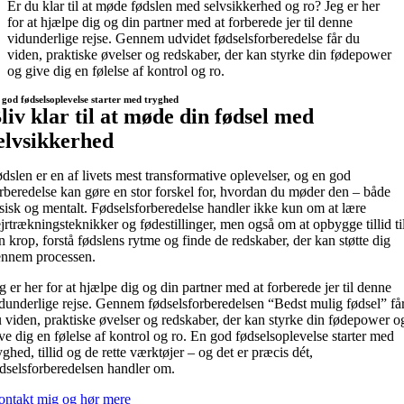
Er du klar til at møde fødslen med selvsikkerhed og ro? Jeg er her
for at hjælpe dig og din partner med at forberede jer til denne
vidunderlige rejse. Gennem udvidet fødselsforberedelse får du
viden, praktiske øvelser og redskaber, der kan styrke din fødepower
og give dig en følelse af kontrol og ro.
 god fødselsoplevelse starter med tryghed
liv klar til at møde din fødsel med
elvsikkerhed
dslen er en af livets mest transformative oplevelser, og en god
rberedelse kan gøre en stor forskel for, hvordan du møder den – både
sisk og mentalt. Fødselsforberedelse handler ikke kun om at lære
jrtrækningsteknikker og fødestillinger, men også om at opbygge tillid ti
n krop, forstå fødslens rytme og finde de redskaber, der kan støtte dig
ennem processen.
g er her for at hjælpe dig og din partner med at forberede jer til denne
dunderlige rejse. Gennem fødselsforberedelsen “Bedst mulig fødsel” få
 viden, praktiske øvelser og redskaber, der kan styrke din fødepower o
ve dig en følelse af kontrol og ro. En god fødselsoplevelse starter med
yghed, tillid og de rette værktøjer – og det er præcis dét,
dselsforberedelsen handler om.
ontakt mig og hør mere